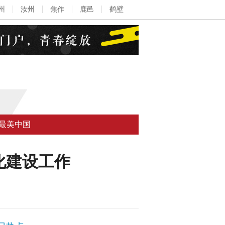
州
汝州
焦作
鹿邑
鹤壁
最美中国
化建设工作