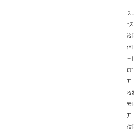
关
“
洛
信
三
前
开
哈
安
开
信