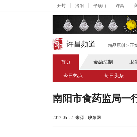
开封
洛阳
平顶山
许昌
许昌频道
精品原创
>
正
首页
金融法制
卫
今日热点
每日头条
南阳市食药监局一
2017-05-22
来源：映象网