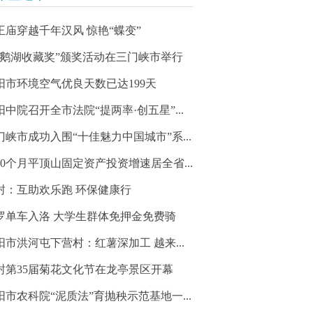
王庙穿越千年汉风 惊艳“蝶变”
天鹅湖收藏奖”颁奖活动在三门峡市举行
阳市环境空气优良天数已达199天
阳中院召开全市法院“提两率·创五星”...
门峡市成功入围“十佳魅力中国城市”系...
10个月平顶山固定资产投资增速居全省...
封：互助欢乐跑 环保健康行
罗单车入洛 大学生群体免押金免费骑
阳市洪河屯下营村：红薯深加工 越来...
封第35届菊花文化节在龙亭景区开幕
阳市农科院“泥质法”育抛秧示范基地一...