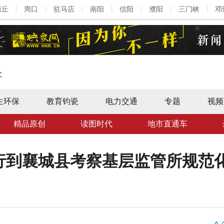
商丘
周口
驻马店
南阳
信阳
濮阳
三门峡
邓
文
生环保
教育钧瓷
电力交通
专题
视频
精品原创
读图时代
地市直通车
行到襄城县考察基层监管所规范