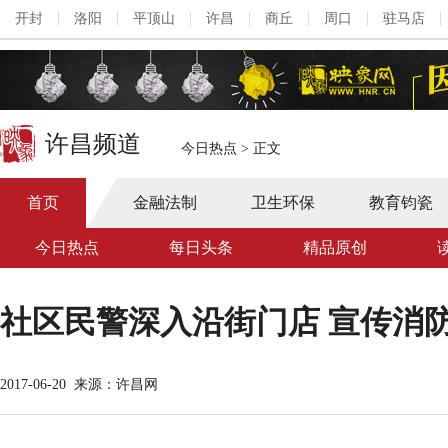
开封
洛阳
平顶山
许昌
商丘
周口
驻马店
许昌频道
今日热点
>
正文
首页
金融法制
卫生环保
教育钧瓷
今日热点
每日头条
精品原创
社区民警深入沿街门店 宣传消
2017-06-20
来源：许昌网