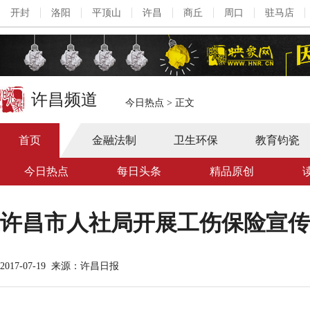
开封
洛阳
平顶山
许昌
商丘
周口
驻马店
许昌频道
今日热点
>
正文
首页
金融法制
卫生环保
教育钧瓷
今日热点
每日头条
精品原创
许昌市人社局开展工伤保险宣传
2017-07-19
来源：许昌日报